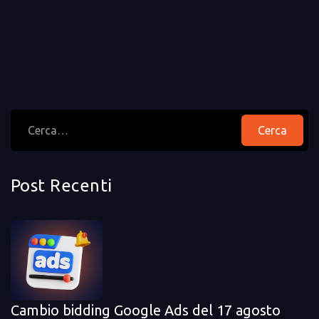
July 20, 2026
Post Recenti
I 5 Roadblock Più Comuni Che Non Ti Fanno
Crescere
Cambio bidding Google Ads del 17 agosto